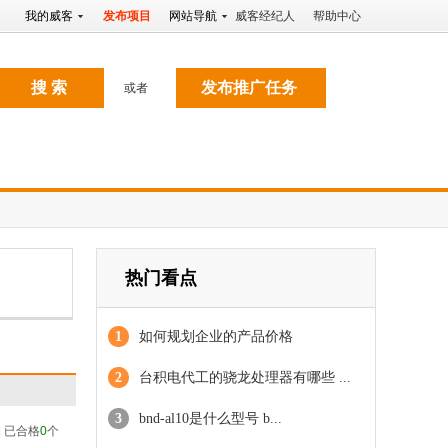
网
我的威客
发布项目
网站导航
威客经纪人
帮助中心
搜 索
发布推广任务
或者
热门看点
1
如何规划企业的产品价格
2
台积电代工的骁龙处理器有哪些 ...
3
bnd-al10是什么型号 b...
| 已合格
0
个