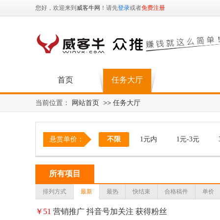
您好，欢迎来到
威客牛网
！请先
登录
或者
免费注册
首页
任务大厅
当前位置：
网站首页
>>
任务大厅
悬赏单价：
不限
1元内
1元-3元
所有项目
排列方式
最新
最热
快结束
合格稿件
单价
￥51
营销推广 抖音号加关注 获得粉丝