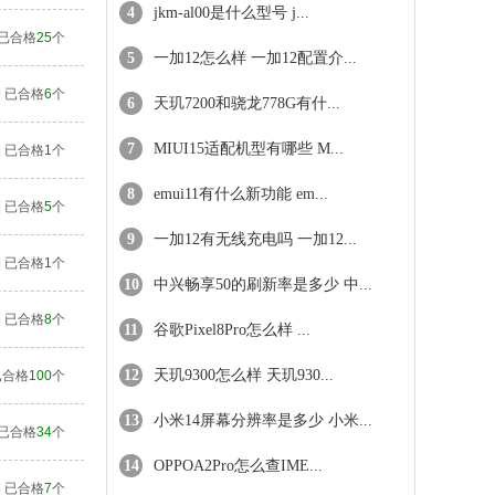
4
jkm-al00是什么型号 j...
| 已合格
25
个
5
一加12怎么样 一加12配置介...
| 已合格
6
个
6
天玑7200和骁龙778G有什...
7
MIUI15适配机型有哪些 M...
| 已合格
1
个
8
emui11有什么新功能 em...
| 已合格
5
个
9
一加12有无线充电吗 一加12...
| 已合格
1
个
10
中兴畅享50的刷新率是多少 中...
| 已合格
8
个
11
谷歌Pixel8Pro怎么样 ...
12
天玑9300怎么样 天玑930...
 已合格
100
个
13
小米14屏幕分辨率是多少 小米...
| 已合格
34
个
14
OPPOA2Pro怎么查IME...
| 已合格
7
个