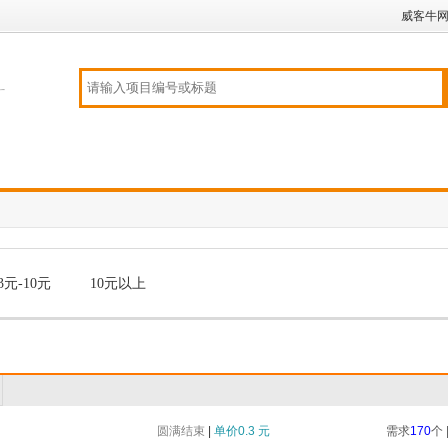
威客牛
3元-10元
10元以上
圆满结束
|
单价0.3 元
需求
170
个 