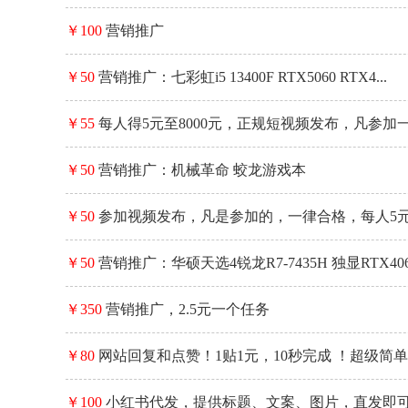
￥100
营销推广
￥50
营销推广：七彩虹i5 13400F RTX5060 RTX4...
￥55
每人得5元至8000元，正规短视频发布，凡参加一
￥50
营销推广：机械革命 蛟龙游戏本
￥50
参加视频发布，凡是参加的，一律合格，每人5元
分...
￥50
营销推广：华硕天选4锐龙R7-7435H 独显RTX4060
￥350
营销推广，2.5元一个任务
￥80
网站回复和点赞！1贴1元，10秒完成 ！超级简单
￥100
小红书代发，提供标题、文案、图片，直发即