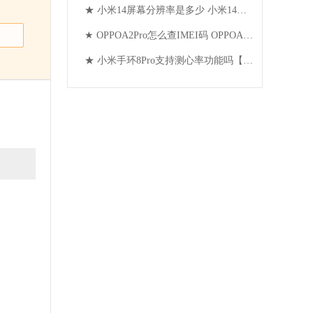
★ 小米14屏幕分辨率是多少 小米14屏幕分辨率介绍【详解】
★ OPPOA2Pro怎么查IMEI码 OPPOA2Pro怎么查IMEI码方法【教程】
★ 小米手环8Pro支持测心率功能吗【详解】