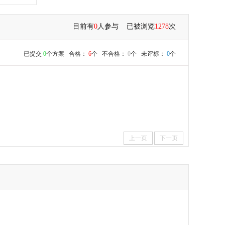
目前有
0
人参与 已被浏览
1278
次
已提交
0
个方案 合格：
6
个 不合格：
0
个 未评标：
0
个
上一页
下一页