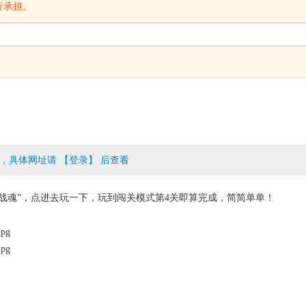
行承担。
，具体网址请 【登录】 后查看
战魂”，点进去玩一下，玩到闯关模式第4关即算完成，简简单单！
jpg
jpg