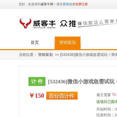
您好，欢迎来到
威客牛网
！请先
登录
或者
免费注册
首页
营销策划
当前位置：
营销策划
>> [532436]微信小游戏急需试玩！
计 件
[532436]微信小游戏急需试
￥150
雇主需要
75
该项目已圆
开始时间：2025
结束时间：2025